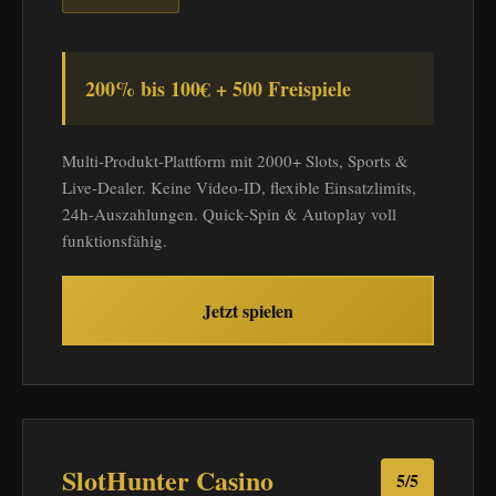
200% bis 100€ + 500 Freispiele
Multi-Produkt-Plattform mit 2000+ Slots, Sports &
Live-Dealer. Keine Video-ID, flexible Einsatzlimits,
24h-Auszahlungen. Quick-Spin & Autoplay voll
funktionsfähig.
Jetzt spielen
SlotHunter Casino
5/5