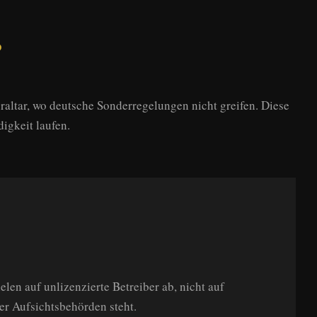
?
altar, wo deutsche Sonderregelungen nicht greifen. Diese
igkeit laufen.
len auf unlizenzierte Betreiber ab, nicht auf
ser Aufsichtsbehörden steht.