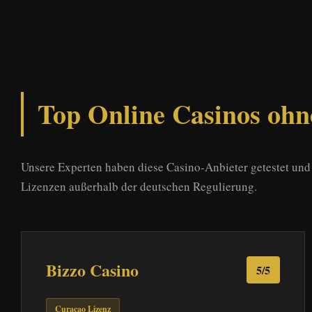
Top Online Casinos ohn
Unsere Experten haben diese Casino-Anbieter getestet und 
Lizenzen außerhalb der deutschen Regulierung.
Bizzo Casino
5/5
Curacao Lizenz