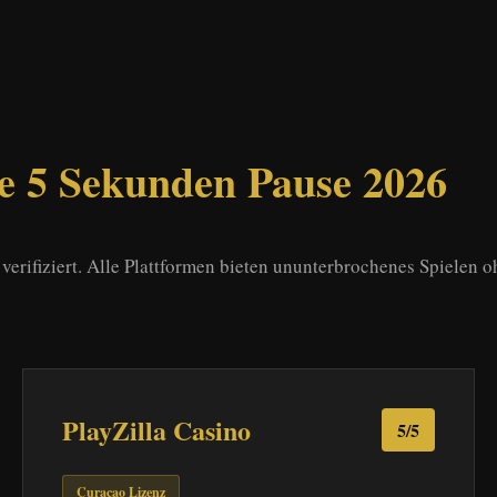
e 5 Sekunden Pause 2026
verifiziert. Alle Plattformen bieten ununterbrochenes Spielen 
PlayZilla Casino
5/5
Curacao Lizenz