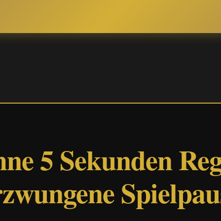
hne 5 Sekunden Rege
rzwungene Spielpau