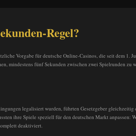
Sekunden-Regel?
zliche Vorgabe für deutsche Online-Casinos, die seit dem 1. Ju
n, mindestens fünf Sekunden zwischen zwei Spielrunden zu war
ingungen legalisiert wurden, führten Gesetzgeber gleichzeitig e
ussten ihre Spiele speziell für den deutschen Markt anpassen: W
mplett deaktiviert.