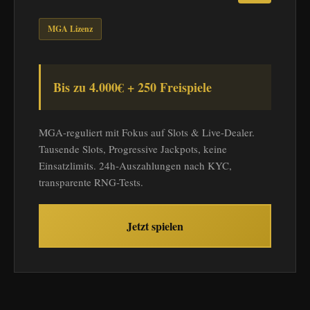
MGA Lizenz
Bis zu 4.000€ + 250 Freispiele
MGA-reguliert mit Fokus auf Slots & Live-Dealer.
Tausende Slots, Progressive Jackpots, keine
Einsatzlimits. 24h-Auszahlungen nach KYC,
transparente RNG-Tests.
Jetzt spielen