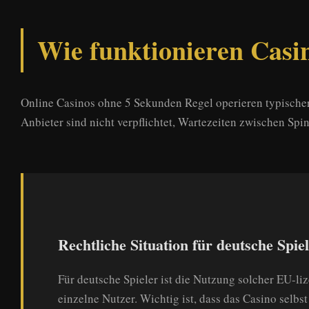
Wie funktionieren Casi
Online Casinos ohne 5 Sekunden Regel operieren typischer
Anbieter sind nicht verpflichtet, Wartezeiten zwischen Spi
Rechtliche Situation für deutsche Spie
Für deutsche Spieler ist die Nutzung solcher EU-liz
einzelne Nutzer. Wichtig ist, dass das Casino selbst