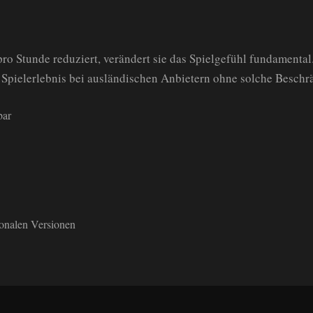
 Stunde reduziert, verändert sie das Spielgefühl fundamental.
e Spielerlebnis bei ausländischen Anbietern ohne solche Besch
bar
ionalen Versionen