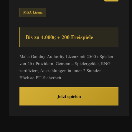
MGA Lizenz
Bis zu 4.000€ + 200 Freispiele
Malta Gaming Authority-Lizenz mit 2500+ Spielen
von 26+ Providern. Getrennte Spielergelder, RNG-
zertifiziert, Auszahlungen in unter 2 Stunden.
Höchste EU-Sicherheit.
Jetzt spielen